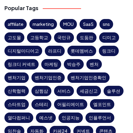
Popular Tags
affiliate
marketing
MOU
SaaS
sns
고도몰
고등학교
국민규
도둠판
디미고
디지털미디어고
라프디
롯데멤버스
링크디
링크디 커넥트
마케팅
박승주
벤처
벤처기업
벤처기업인증
벤처기업인증확인
산학협력
삼쩜삼
서비스
세금신고
솔루션
스타트업
스테리
어필리에이트
엘포인트
열다컴퍼니
예스넷
인공지능
인플루언서
임찬솔
자동화
카페24
커넥트
콘텐츠