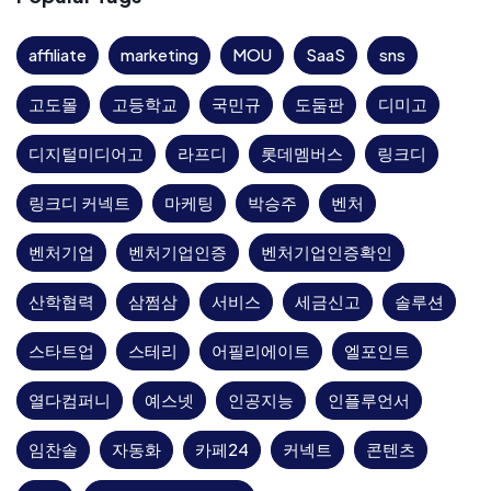
affiliate
marketing
MOU
SaaS
sns
고도몰
고등학교
국민규
도둠판
디미고
디지털미디어고
라프디
롯데멤버스
링크디
링크디 커넥트
마케팅
박승주
벤처
벤처기업
벤처기업인증
벤처기업인증확인
산학협력
삼쩜삼
서비스
세금신고
솔루션
스타트업
스테리
어필리에이트
엘포인트
열다컴퍼니
예스넷
인공지능
인플루언서
임찬솔
자동화
카페24
커넥트
콘텐츠