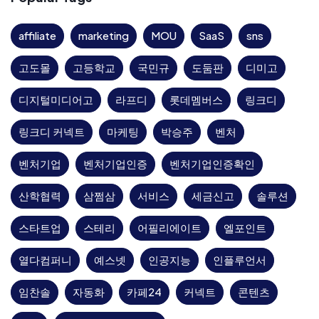
affiliate
marketing
MOU
SaaS
sns
고도몰
고등학교
국민규
도둠판
디미고
디지털미디어고
라프디
롯데멤버스
링크디
링크디 커넥트
마케팅
박승주
벤처
벤처기업
벤처기업인증
벤처기업인증확인
산학협력
삼쩜삼
서비스
세금신고
솔루션
스타트업
스테리
어필리에이트
엘포인트
열다컴퍼니
예스넷
인공지능
인플루언서
임찬솔
자동화
카페24
커넥트
콘텐츠