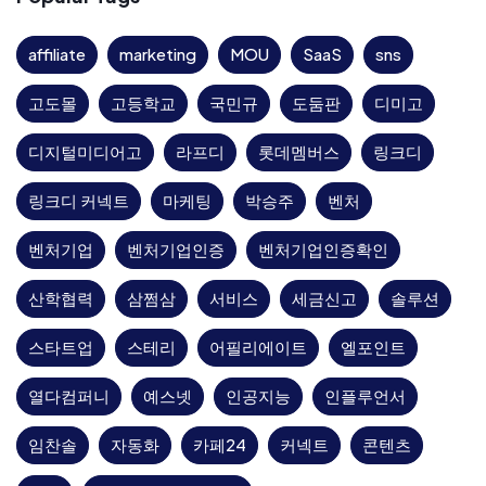
affiliate
marketing
MOU
SaaS
sns
고도몰
고등학교
국민규
도둠판
디미고
디지털미디어고
라프디
롯데멤버스
링크디
링크디 커넥트
마케팅
박승주
벤처
벤처기업
벤처기업인증
벤처기업인증확인
산학협력
삼쩜삼
서비스
세금신고
솔루션
스타트업
스테리
어필리에이트
엘포인트
열다컴퍼니
예스넷
인공지능
인플루언서
임찬솔
자동화
카페24
커넥트
콘텐츠